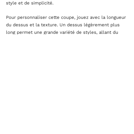
style et de simplicité.
Pour personnaliser cette coupe, jouez avec la longueur
du dessus et la texture. Un dessus légèrement plus
long permet une grande variété de styles, allant du
look désordonné pour une touche décontractée à une
mise en forme plus soignée pour une allure
professionnelle.
Côtés et arrière très courts :
pour une apparence
nette et structurée.
Spray fixant :
pour maintenir la coiffure en place.
Crème modélisante :
pour accentuer la texture
naturelle.
Adoptez la coupe French Crop pour un style alliant
élégance et modernité, parfaitement adapté aux
cheveux épais.