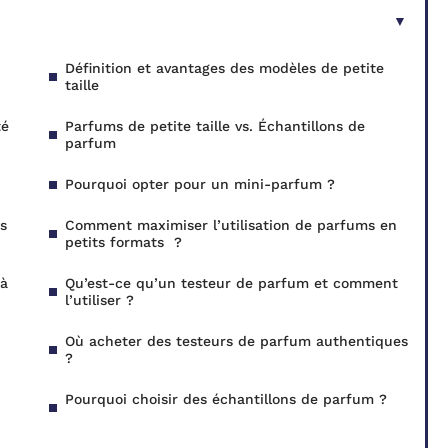
Définition et avantages des modèles de petite
taille
té
Parfums de petite taille vs. Échantillons de
parfum
Pourquoi opter pour un mini-parfum ?
s
Comment maximiser l’utilisation de parfums en
petits formats ?
 à
Qu’est-ce qu’un testeur de parfum et comment
l’utiliser ?
Où acheter des testeurs de parfum authentiques
?
Pourquoi choisir des échantillons de parfum ?