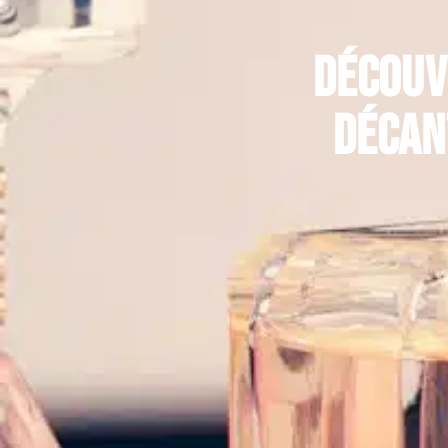
Découv
décan