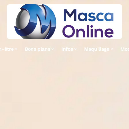
n-être
Bons plans
Infos
Maquillage
Mo