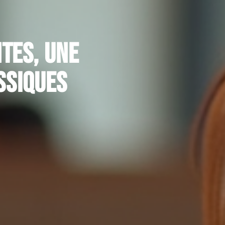
tes, une
ssiques