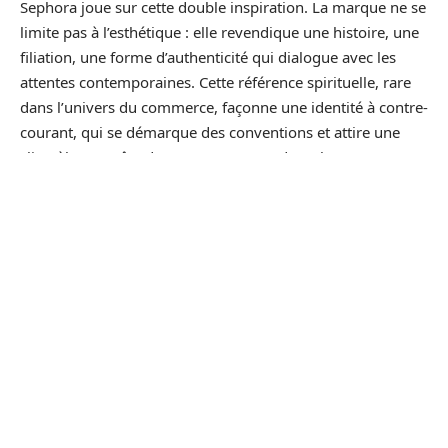
Sephora joue sur cette double inspiration. La marque ne se
limite pas à l’esthétique : elle revendique une histoire, une
filiation, une forme d’authenticité qui dialogue avec les
attentes contemporaines. Cette référence spirituelle, rare
dans l’univers du commerce, façonne une identité à contre-
courant, qui se démarque des conventions et attire une
clientèle en quête de sens autant que de style.
Voici ce que ce choix de nom apporte en termes de culture
et de symbolique :
Un prénom féminin, à la sonorité universelle et douce
Une filiation biblique qui évoque sagesse, force
intérieure et capacité à traverser les épreuves
Une allusion grecque à la beauté, qui infuse la création
de chaque produit
Ce positionnement n’est pas anodin : la marque tisse un