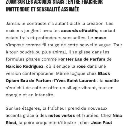
Zoom sur les accords stars : entre fraîcheur
inattendue et sensualité assumée
Jamais le contraste n’a autant dicté la création. Les
maisons jonglent avec les
accords olfactifs
, mariant
éclats frais et profondeurs sensuelles. Le
musc
s’impose comme fil rouge de cette nouvelle vague. Tour
à tour poudré ou plus animal, il se glisse dans les
formules phares comme
For Her Eau de Parfum
de
Narciso Rodriguez
, où il enlace la
rose
dans une
version contemporaine. Même logique chez
Black
Opium Eau de Parfum
d’
Yves Saint Laurent
: la
vanille
s’enrichit de café et offre un sillage vibrant, tout en
énergie et en intensité.
Sur les étagères, la fraîcheur prend de nouveaux
accents grâce à des
notes vertes
et fruitées. Chez
Nina
Ricci
, la poire croquante s’illustre ; chez
Jean Paul