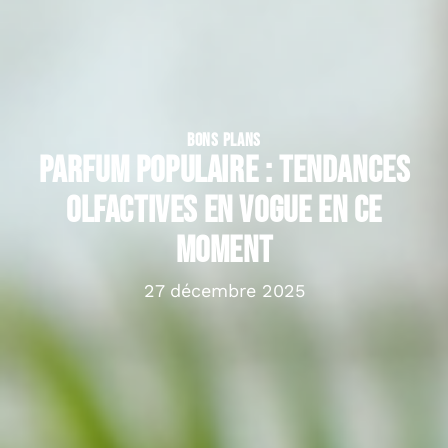
BONS PLANS
Parfum populaire : tendances
olfactives en vogue en ce
moment
27 décembre 2025