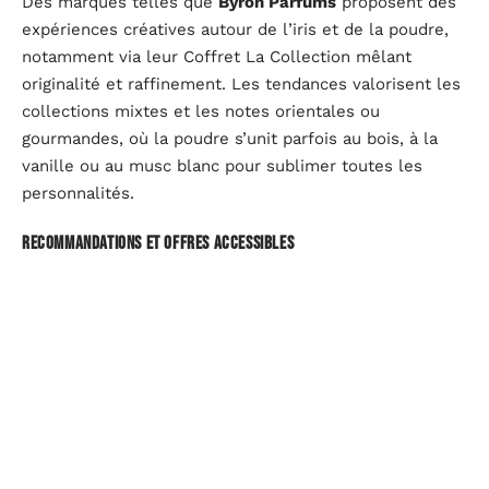
Des marques telles que
Byron Parfums
proposent des
expériences créatives autour de l’iris et de la poudre,
notamment via leur Coffret La Collection mêlant
originalité et raffinement. Les tendances valorisent les
collections mixtes et les notes orientales ou
gourmandes, où la poudre s’unit parfois au bois, à la
vanille ou au musc blanc pour sublimer toutes les
personnalités.
Recommandations et offres accessibles
Pour les amateurs de
parfums poudrés signature
ou
haut de gamme, l’exploration de coffrets découverte et
d’options en formats mini permet une approche
personnalisée. La présence d’ingrédients naturels, des
gammes pour tous les budgets et des coffrets cadeaux
favorisent l’accès à cette famille olfactive si prisée.
Conseils d’application et astuces pour optimiser la