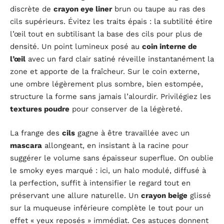
discrète de
crayon eye liner
brun ou taupe au ras des
cils supérieurs. Évitez les traits épais : la subtilité étire
l’œil tout en subtilisant la base des cils pour plus de
densité. Un point lumineux posé au
coin interne de
l’œil
avec un fard clair satiné réveille instantanément la
zone et apporte de la fraîcheur. Sur le coin externe,
une ombre légèrement plus sombre, bien estompée,
structure la forme sans jamais l’alourdir. Privilégiez les
textures poudre
pour conserver de la légèreté.
La frange des
cils
gagne à être travaillée avec un
mascara
allongeant, en insistant à la racine pour
suggérer le volume sans épaisseur superflue. On oublie
le smoky eyes marqué : ici, un halo modulé, diffusé à
la perfection, suffit à intensifier le regard tout en
préservant une allure naturelle. Un
crayon beige
glissé
sur la muqueuse inférieure complète le tout pour un
effet « yeux reposés » immédiat. Ces astuces donnent