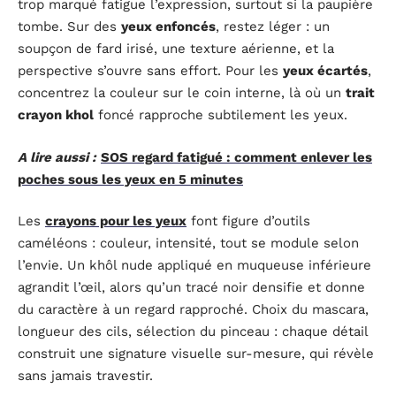
trop marqué fatigue l’expression, surtout si la paupière
tombe. Sur des
yeux enfoncés
, restez léger : un
soupçon de fard irisé, une texture aérienne, et la
perspective s’ouvre sans effort. Pour les
yeux écartés
,
concentrez la couleur sur le coin interne, là où un
trait
crayon khol
foncé rapproche subtilement les yeux.
A lire aussi :
SOS regard fatigué : comment enlever les
poches sous les yeux en 5 minutes
Les
crayons pour les yeux
font figure d’outils
caméléons : couleur, intensité, tout se module selon
l’envie. Un khôl nude appliqué en muqueuse inférieure
agrandit l’œil, alors qu’un tracé noir densifie et donne
du caractère à un regard rapproché. Choix du mascara,
longueur des cils, sélection du pinceau : chaque détail
construit une signature visuelle sur-mesure, qui révèle
sans jamais travestir.