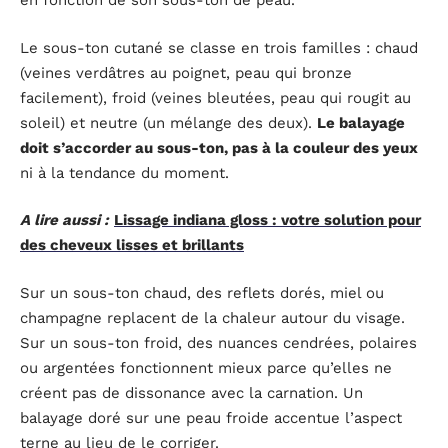
en fonction de son sous-ton de peau.
Le sous-ton cutané se classe en trois familles : chaud
(veines verdâtres au poignet, peau qui bronze
facilement), froid (veines bleutées, peau qui rougit au
soleil) et neutre (un mélange des deux).
Le balayage
doit s’accorder au sous-ton, pas à la couleur des yeux
ni à la tendance du moment.
A lire aussi :
Lissage indiana gloss : votre solution pour
des cheveux lisses et brillants
Sur un sous-ton chaud, des reflets dorés, miel ou
champagne replacent de la chaleur autour du visage.
Sur un sous-ton froid, des nuances cendrées, polaires
ou argentées fonctionnent mieux parce qu’elles ne
créent pas de dissonance avec la carnation. Un
balayage doré sur une peau froide accentue l’aspect
terne au lieu de le corriger.