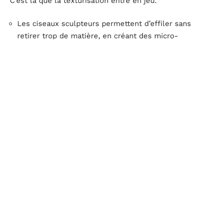
C’est là que la texturisation entre en jeu.
Les ciseaux sculpteurs permettent d’effiler sans
retirer trop de matière, en créant des micro-
variations de longueur qui donnent du relief au
toucher et à l’œil.
Une permanente douce (boucles légères, pas de
frisure serrée) ajoute du corps à la fibre fine.
Combinée au fade tapered, elle crée du mouvement
sur le plateau qui masque les zones moins denses.
Le coiffage texturé au produit (pâte mate, poudre de
volume) fixe cette illusion de densité au quotidien,
sans l’effet cartonné d’un gel classique.
L’objectif est de casser la surface lisse du cheveu fin.
Un cheveu qui ondule, même légèrement, occupe plus
d’espace visuel qu’un cheveu raide.
Le mouvement
compense le manque de volume mieux que n’importe