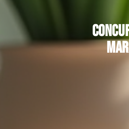
Concur
mar