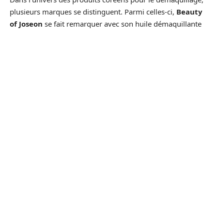
plusieurs marques se distinguent. Parmi celles-ci,
Beauty
of Joseon
se fait remarquer avec son huile démaquillante
au ginseng, combinant tradition et innovation pour offrir
une expérience de nettoyage enrichissante.
Anua
, quant à
elle, propose la Heartleaf Pore Control Cleansing Oil,
appréciée pour sa capacité à purifier sans irritations.
Notes et avis sur des produits spécifiques
Les huiles démaquillantes coréennes, comme l’
huile
démaquillante de Beauty of Joseon
, sont plébiscitées
pour leur efficacité et leur douceur sur la peau, notamment
grâce à leurs formulations riches en ingrédients naturels.
Ces produits contribuent à nettoyer en profondeur tout en
préservant l’équilibre hydrique de la peau.
Accessibilité et prix des huiles démaquillantes