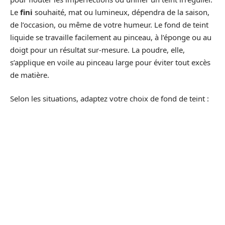
Le
fini
souhaité, mat ou lumineux, dépendra de la saison,
de l’occasion, ou même de votre humeur. Le fond de teint
liquide se travaille facilement au pinceau, à l’éponge ou au
doigt pour un résultat sur-mesure. La poudre, elle,
s’applique en voile au pinceau large pour éviter tout excès
de matière.
Selon les situations, adaptez votre choix de fond de teint :
En été, privilégiez un
fond de teint fluide
enrichi en
SPF pour protéger la peau des UV.
L’hiver, préférez une base hydratante et un
fond de
teint liquide
doté d’ingrédients nourrissants comme
l’acide hyaluronique.
Pour les longues journées ou les événements, la
poudre
assure une matité durable et une bonne résistance.