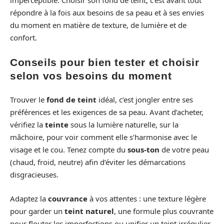
imperceptible. Choisir son fond de teint, c’est avant tout
répondre à la fois aux besoins de sa peau et à ses envies
du moment en matière de texture, de lumière et de
confort.
Conseils pour bien tester et choisir
selon vos besoins du moment
Trouver le
fond de teint
idéal, c’est jongler entre ses
préférences et les exigences de sa peau. Avant d’acheter,
vérifiez la
teinte
sous la lumière naturelle, sur la
mâchoire, pour voir comment elle s’harmonise avec le
visage et le cou. Tenez compte du
sous-ton
de votre peau
(chaud, froid, neutre) afin d’éviter les démarcations
disgracieuses.
Adaptez la
couvrance
à vos attentes : une texture légère
pour garder un
teint naturel
, une formule plus couvrante
pour flouter les imperfections ou unifier un teint irrégulier.