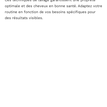
Ces techniques de lavage garantissent une propreté
optimale et des cheveux en bonne santé. Adaptez votre
routine en fonction de vos besoins spécifiques pour
des résultats visibles.
Les erreurs courantes à éviter lors du lavage des
cheveux
Utiliser une eau trop chaude
L’eau chaude peut être tentante, surtout en hiver, mais
elle est néfaste pour les cheveux. Elle élimine les
huiles naturelles du cuir chevelu, laissant les cheveux
secs et déshydratés. Préférez une eau tiède pour
préserver l’hydratation et la santé de votre cuir
chevelu. À la fin de votre lavage, un dernier rinçage à
l’eau froide aidera à refermer les cuticules et à
apporter de la brillance.