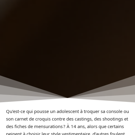
Qu’est-ce qui pousse un adolescent à troquer sa console ou
son carnet de croquis contre des castings, des shootings et
des fiches de mensurations ? À 14 ans, alors que certains
peinent à choisir leur style vestimentaire, d’autres foulent