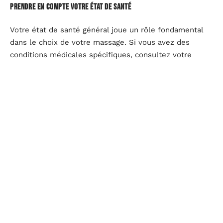
Prendre en compte votre état de santé
Votre état de santé général joue un rôle fondamental
dans le choix de votre massage. Si vous avez des
conditions médicales spécifiques, consultez votre
médecin avant de vous engager dans une session de
massage. Pour les personnes souffrant d’inflammations
ou de douleurs aiguës, le
massage aux pierres chaudes
et le
watsu
(hydromassage) offrent des solutions
apaisantes et thérapeutiques.
Consulter un professionnel
Un masseur professionnel peut vous aider à déterminer
le massage le plus bénéfique pour vous. En discutant
de vos besoins et de vos attentes, le praticien pourra
vous orienter vers la technique la plus appropriée, qu’il
s’agisse d’un
massage Lomi Lomi
, d’une
thérapie