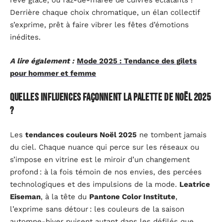
rêve glacé, ou raz-de-marée de cuivres éclatants ?
Derrière chaque choix chromatique, un élan collectif
s’exprime, prêt à faire vibrer les fêtes d’émotions
inédites.
A lire également :
Mode 2025 : Tendance des gilets
pour hommer et femme
Quelles influences façonnent la palette de Noël 2025
?
Les
tendances couleurs Noël 2025
ne tombent jamais
du ciel. Chaque nuance qui perce sur les réseaux ou
s’impose en vitrine est le miroir d’un changement
profond : à la fois témoin de nos envies, des percées
technologiques et des impulsions de la mode.
Leatrice
Eiseman
, à la tête du
Pantone Color Institute
,
l’exprime sans détour : les couleurs de la saison
automne-hiver puisent autant dans les défilés que