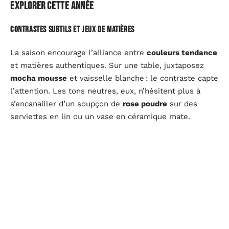
explorer cette année
Contrastes subtils et jeux de matières
La saison encourage l’alliance entre
couleurs tendance
et matières authentiques. Sur une table, juxtaposez
mocha mousse
et vaisselle blanche : le contraste capte
l’attention. Les tons neutres, eux, n’hésitent plus à
s’encanailler d’un soupçon de
rose poudre
sur des
serviettes en lin ou un vase en céramique mate.
Inspirations pour le salon et la salle à manger
Dans le salon, le duo
brun profond
et
blanc cassé
fait
merveille. Imaginez un canapé chocolat, des plaids
ivoire, puis une guirlande Bordeaux pour électriser
l’ensemble : la pièce gagne en modernité tout en
gardant ce côté refuge.