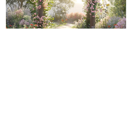
Créativité et originalité : compositions et
arrangements floraux bohèmes
Imaginer une décoration florale pour un
mariage
bohème
demande un œil attentif au détail et une vraie
envie de sortir des sentiers battus. Ici, les
compositions originales
prennent le dessus sur les
bouquets sages ou trop convenus. Les fleurs séchées