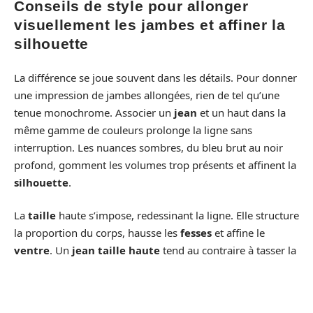
Conseils de style pour allonger
visuellement les jambes et affiner la
silhouette
La différence se joue souvent dans les détails. Pour donner
une impression de jambes allongées, rien de tel qu’une
tenue monochrome. Associer un
jean
et un haut dans la
même gamme de couleurs prolonge la ligne sans
interruption. Les nuances sombres, du bleu brut au noir
profond, gomment les volumes trop présents et affinent la
silhouette
.
La
taille
haute s’impose, redessinant la ligne. Elle structure
la proportion du corps, hausse les
fesses
et affine le
ventre
. Un
jean taille haute
tend au contraire à tasser la
jambe et à élargir la hanche. Pour sublimer l’
effet
optique
, rentrez simplement une chemise ou un t-shirt à
l’intérieur du pantalon : la jambe s’étire, la taille s’affirme.