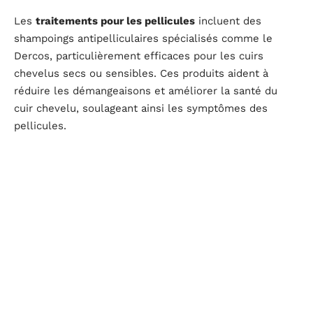
Les
traitements pour les pellicules
incluent des
shampoings antipelliculaires spécialisés comme le
Dercos, particulièrement efficaces pour les cuirs
chevelus secs ou sensibles. Ces produits aident à
réduire les démangeaisons et améliorer la santé du
cuir chevelu, soulageant ainsi les symptômes des
pellicules.
Adoptez les meilleures pratiques de soins, comme
éviter l’utilisation excessive de produits coiffants, pour
minimiser les pellicules. Consulter un dermatologue en
cas de doute entre lentes et pellicules peut s’avérer
judicieux pour un traitement personnalisé.
Conseils pratiques pour la prévention et le soin
Stratégies de prévention des lentilles et importance de
l’hygiène