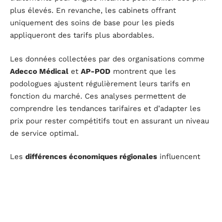
plus élevés. En revanche, les cabinets offrant
uniquement des soins de base pour les pieds
appliqueront des tarifs plus abordables.
Les données collectées par des organisations comme
Adecco Médical
et
AP-POD
montrent que les
podologues ajustent régulièrement leurs tarifs en
fonction du marché. Ces analyses permettent de
comprendre les tendances tarifaires et d’adapter les
prix pour rester compétitifs tout en assurant un niveau
de service optimal.
Les
différences économiques régionales
influencent
les prix. Les régions à faible revenu moyen, comme
certaines zones rurales, verront des tarifs plus bas
pour attirer une clientèle plus vaste. En revanche, les
régions prospères peuvent se permettre des tarifs plus
élevés, reflétant le pouvoir d’achat local.