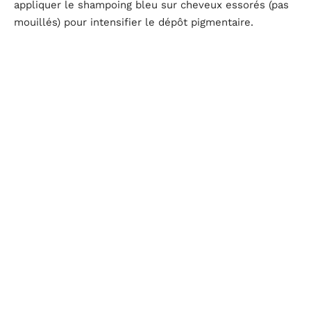
appliquer le shampoing bleu sur cheveux essorés (pas
mouillés) pour intensifier le dépôt pigmentaire.
Sur cheveux essorés,
le shampoing bleu agit comme
une mini-patine de surface
et non plus comme un
simple produit lavant. L’absence d’eau de dilution
concentre les pigments. Cette méthode demande un
temps de pose court et un rinçage rapide, faute de quoi
le virage vers des tons cendrés trop froids devient
difficile à corriger.
Cette approche hybride intéresse surtout les
personnes qui espacent leurs rendez-vous en salon. La
patine assure la correction en profondeur, le
shampoing bleu prend le relais entre deux visites.
Pigments stabilisés et pigments classiques : une
différence de formulation à connaître